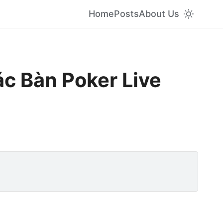
Home
Posts
About Us
ác Bàn Poker Live