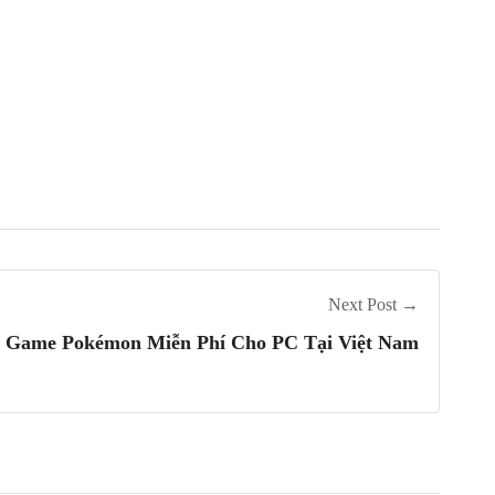
Next Post →
 Game Pokémon Miễn Phí Cho PC Tại Việt Nam