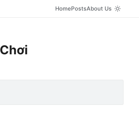
Home
Posts
About Us
 Chơi