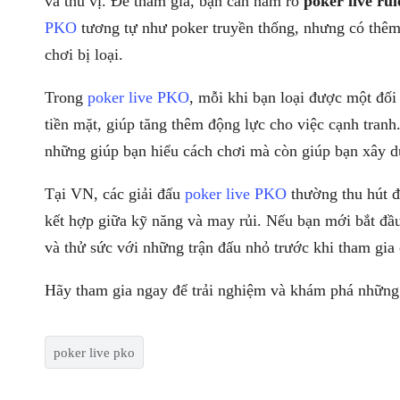
và thú vị. Để tham gia, bạn cần nắm rõ
poker live rul
PKO
tương tự như poker truyền thống, nhưng có thêm
chơi bị loại.
Trong
poker live PKO
, mỗi khi bạn loại được một đố
tiền mặt, giúp tăng thêm động lực cho việc cạnh tranh
những giúp bạn hiểu cách chơi mà còn giúp bạn xây d
Tại VN, các giải đấu
poker live PKO
thường thu hút đ
kết hợp giữa kỹ năng và may rủi. Nếu bạn mới bắt đầ
và thử sức với những trận đấu nhỏ trước khi tham gia 
Hãy tham gia ngay để trải nghiệm và khám phá những 
poker live pko