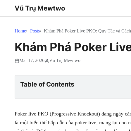
Vũ Trụ Mewtwo
Home
Posts
Khám Phá Poker Live PKO: Quy Tắc và Cách
Khám Phá Poker Live
Mar 17, 2026
Vũ Trụ Mewtwo
Table of Contents
Poker live PKO (Progressive Knockout) đang ngày càn
là một biến thể hấp dẫn của poker live, mang lại cho