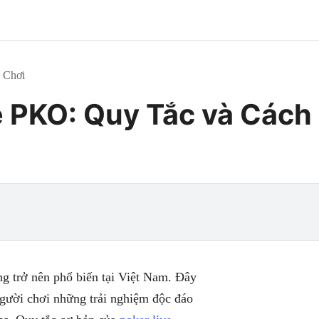
 Chơi
 PKO: Quy Tắc và Cách
g trở nên phổ biến tại Việt Nam. Đây
 người chơi những trải nghiệm độc đáo