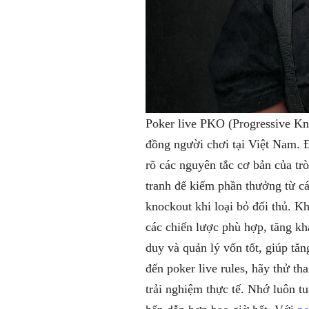
Poker live PKO (Progressive Kno
đồng người chơi tại Việt Nam. Đ
rõ các nguyên tắc cơ bản của tr
tranh để kiếm phần thưởng từ c
knockout khi loại bỏ đối thủ. K
các chiến lược phù hợp, tăng kh
duy và quản lý vốn tốt, giúp tăn
đến poker live rules, hãy thử th
trải nghiệm thực tế. Nhớ luôn t