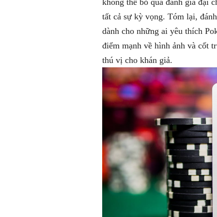
không thể bỏ qua đánh giá đại
tất cả sự kỳ vọng. Tóm lại, đán
dành cho những ai yêu thích P
điểm mạnh về hình ảnh và cốt tr
thú vị cho khán giả.