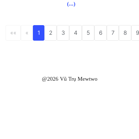
(...)
««
«
1
2
3
4
5
6
7
8
@2026 Vũ Trụ Mewtwo