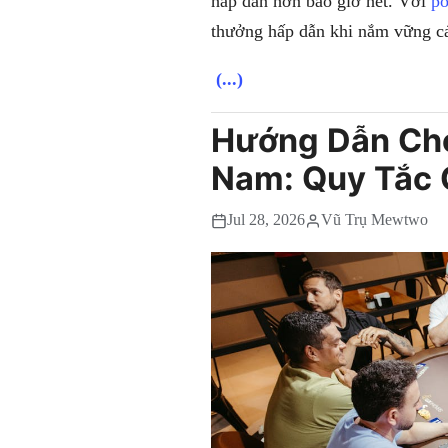
hấp dẫn hơn bao giờ hết. Với
po
thưởng hấp dẫn khi nắm vững các
(...)
Hướng Dẫn Chơi
Nam: Quy Tắc 
Jul 28, 2026
Vũ Trụ Mewtwo