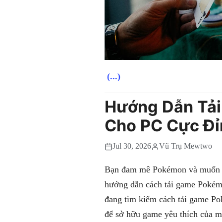
(...)
Hướng Dẫn Tải
Cho PC Cực Đỉ
Jul 30, 2026
Vũ Trụ Mewtwo
Bạn đam mê Pokémon và muốn ch
hướng dẫn cách tải game Pokém
đang tìm kiếm cách tải game Po
để sở hữu game yêu thích của 