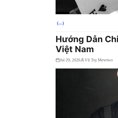
(...)
Hướng Dẫn Chi 
Việt Nam
Jul 29, 2026
Vũ Trụ Mewtwo