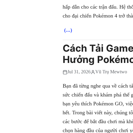
hấp dẫn cho các trận đấu. Hệ t
cho đại chiến Pokémon 4 trở th
(...)
Cách Tải Game
Hưởng Pokémo
Jul 31, 2026
Vũ Trụ Mewtwo
Bạn đã từng nghe qua về cách t
sức chiến đấu và khám phá thế g
bạn yêu thích Pokémon GO, việc
hết. Trong bài viết này, chúng
các bước để bắt đầu chơi mà kh
chọn hàng đầu của người chơi yê