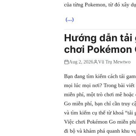
của từng Pokemon, từ đó xây dự
(...)
Hướng dẫn tải
chơi Pokémon G
Aug 2, 2026
Vũ Trụ Mewtwo
Bạn đang tìm kiếm cách tải ga
mọi lúc mọi nơi? Trong bài viế
miễn phí, một trò chơi mê hoặc
Go miễn phí, bạn chỉ cần truy 
và tìm kiếm cụ thể từ khoá “tả
Việc chơi Pokémon Go miễn phí 
đi bộ và khám phá quanh khu v