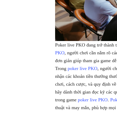
Poker live PKO đang trở thành t
PKO
, người chơi cần nắm rõ các
đơn giản giúp tham gia game dễ 
Trong
poker live PKO
, người c
nhận các khoản tiền thưởng thưở
chơi, cách cược, và quy định về 
hãy dành thời gian đọc kỹ các qu
trong game
poker live PKO
.
Pok
thuật và may mắn, phù hợp mọi 