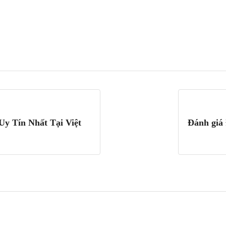
y Tín Nhất Tại Việt
Đánh giá