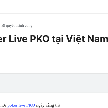
 Bí quyết thành công
r Live PKO tại Việt Nam
 chơi
poker live PKO
ngày càng trở