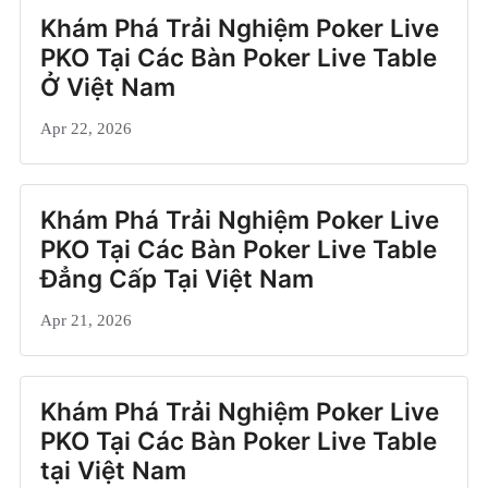
Khám Phá Trải Nghiệm Poker Live
PKO Tại Các Bàn Poker Live Table
Ở Việt Nam
Apr 22, 2026
Khám Phá Trải Nghiệm Poker Live
PKO Tại Các Bàn Poker Live Table
Đẳng Cấp Tại Việt Nam
Apr 21, 2026
Khám Phá Trải Nghiệm Poker Live
PKO Tại Các Bàn Poker Live Table
tại Việt Nam