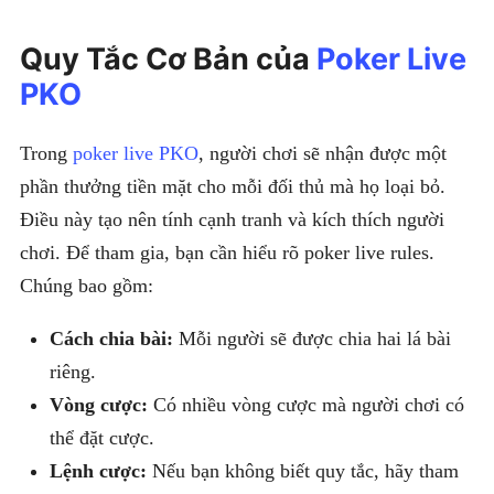
Quy Tắc Cơ Bản của
Poker Live
PKO
Trong
poker live PKO
, người chơi sẽ nhận được một
phần thưởng tiền mặt cho mỗi đối thủ mà họ loại bỏ.
Điều này tạo nên tính cạnh tranh và kích thích người
chơi. Để tham gia, bạn cần hiểu rõ poker live rules.
Chúng bao gồm:
Cách chia bài:
Mỗi người sẽ được chia hai lá bài
riêng.
Vòng cược:
Có nhiều vòng cược mà người chơi có
thể đặt cược.
Lệnh cược:
Nếu bạn không biết quy tắc, hãy tham