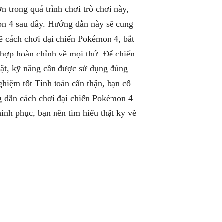
 trong quá trình chơi trò chơi này,
n 4 sau đây. Hướng dẫn này sẽ cung
ề cách chơi đại chiến Pokémon 4, bắt
 hợp hoàn chỉnh về mọi thứ. Để chiến
huật, kỹ năng cần được sử dụng đúng
ghiệm tốt Tính toán cẩn thận, bạn cố
g dẫn cách chơi đại chiến Pokémon 4
chinh phục, bạn nên tìm hiểu thật kỹ về