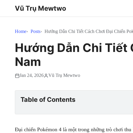
Vũ Trụ Mewtwo
Home
Posts
Hướng Dẫn Chi Tiết Cách Chơi Đại Chiến Pok
Hướng Dẫn Chi Tiết 
Nam
Jan 24, 2026
Vũ Trụ Mewtwo
Table of Contents
Đại chiến Pokémon 4 là một trong những trò chơi thu 