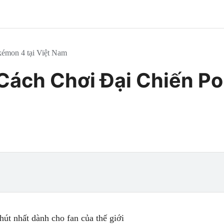
émon 4 tại Việt Nam
Cách Chơi Đại Chiến Po
hút nhất dành cho fan của thế giới