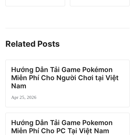
Related Posts
Hướng Dẫn Tải Game Pokémon
Miễn Phí Cho Người Chơi tại Việt
Nam
Apr 25, 2026
Hướng Dẫn Tải Game Pokemon
Miễn Phí Cho PC Tại Việt Nam