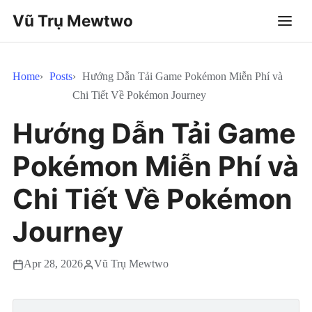
Vũ Trụ Mewtwo
Home
Posts
Hướng Dẫn Tải Game Pokémon Miễn Phí và
Chi Tiết Về Pokémon Journey
Hướng Dẫn Tải Game
Pokémon Miễn Phí và
Chi Tiết Về Pokémon
Journey
Apr 28, 2026
Vũ Trụ Mewtwo