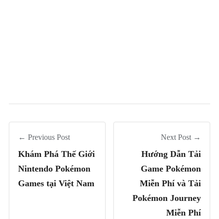
← Previous Post
Next Post →
Khám Phá Thế Giới
Hướng Dẫn Tải
Nintendo Pokémon
Game Pokémon
Games tại Việt Nam
Miễn Phí và Tải
Pokémon Journey
Miễn Phí